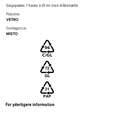
Salgspakke: 1 flaske á 25 ml med dråbehætte
Flacone:
VETRO
Contagocce:
MISTO
​For yderligere information
Terapeutisk effekt og sikkerhed af kamille til
tilstandsangst, generaliseret angstlidelse,
søvnløshed og søvnkvalitet: En systematisk
gennemgang og meta-analyse af randomiserede