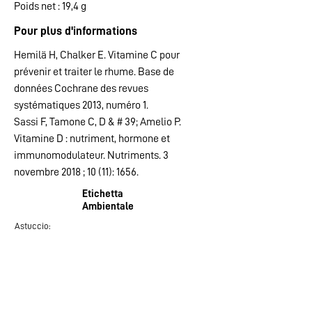
Poids net : 19,4 g
Pour plus d'informations
Hemilä H, Chalker E. Vitamine C pour
prévenir et traiter le rhume. Base de
données Cochrane des revues
systématiques 2013, numéro 1.
Sassi F, Tamone C, D & # 39; Amelio P.
Vitamine D : nutriment, hormone et
immunomodulateur. Nutriments. 3
novembre 2018 ; 10 (11): 1656.
Etichetta
Ambientale
Astuc
cio:
CARTA
Vedi le indicazioni del tuo comune per la raccolta
differenziata.