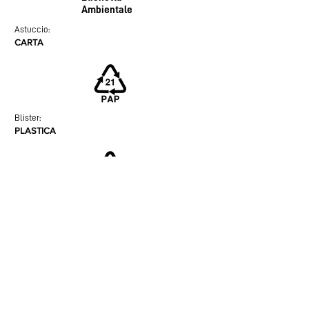
Ambientale
Astuc
cio:
CARTA
Blister:
PLASTICA
Vedi le indicazioni del tuo comune per la raccolta
differenziata.
PROGRAMME RÉGIME
Le bien-être dans votre poche : des alliés
du quotidien issus de l'expérience
pharmaceutique pour rééquilibrer