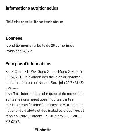
​Informations nutritionnelles
Télécharger la fiche technique
Données
Conditionnement : boîte de 20 comprimés
Poids net : 4,87 g
​Pour plus d'informations
Xie Z, Chen F, Li WA, Geng X, Li C, Meng X, Feng Y,
Liu W, Yu F. Un examen des troubles du sommeil
et de la mélatonine. Neurol Res., juin 2017 ; 39 (6):
559-565.
LiverTox : informations cliniques et de recherche
sur les lésions hépatiques induites par les
médicaments [Internet]. Bethesda (MD) : Institut
national du diabète et des maladies digestives et
rénales ; 2012–. Camomille. 2017 janv. 23. PMID :
31643492
.
Etichetta