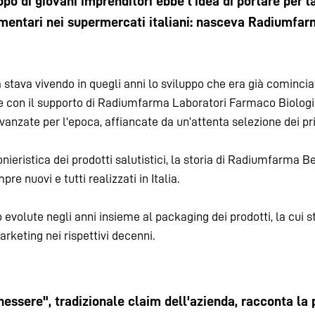
po di giovani imprenditori ebbe l'idea di portare per l
limentari nei supermercati italiani: nasceva Radiumfa
tava vivendo in quegli anni lo sviluppo che era già cominciato
 e con il supporto di Radiumfarma Laboratori Farmaco Biologic
vanzate per l'epoca, affiancate da un’attenta selezione dei prin
onieristica dei prodotti salutistici, la storia di Radiumfarma B
re nuovi e tutti realizzati in Italia.
 evolute negli anni insieme al packaging dei prodotti, la cui s
arketing nei rispettivi decenni.
essere", tradizionale claim dell'azienda, racconta la p