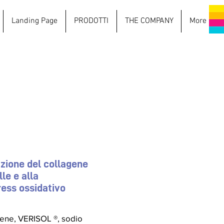
Landing Page
PRODOTTI
THE COMPANY
More
zione del collagene
le e alla
ress ossidativo
gene, VERISOL ®, sodio