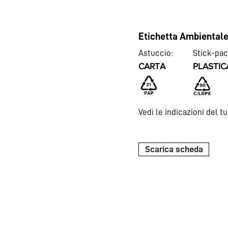
Etichetta Ambiental
Astuc
cio:
Stick-pac
CARTA
PLASTIC
Vedi le indicazioni del t
Scarica scheda
LINEAVIT
Il benessere in tasca: d