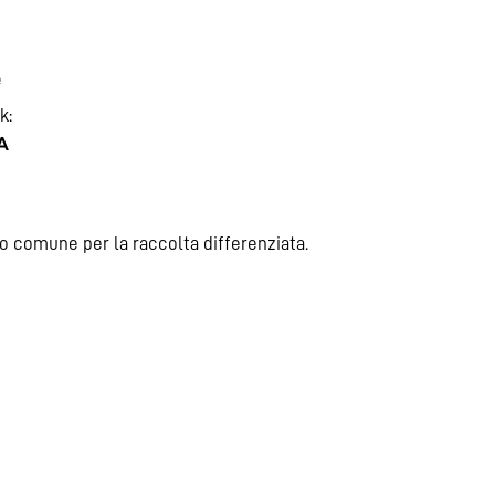
e
k:
A
uo comune per la raccolta differenziata.
all’esperienza farmaceutica arrivano gli alleati quotidiani per riequilib