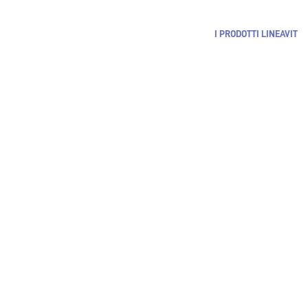
proteggersi dallo stress d
I PRODOTTI LINEAVIT
Radiumfarma Benesse
Partita IVA 069508201
Cap. Soc. 50.000,00 €