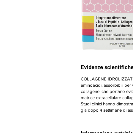
​Evidenze scientifich
COLLAGENE IDROLIZZATO VER
aminoacidi, assorbibili per 
collagene, che portano eviden
matrice extracellulare colla
Studi clinici hanno dimostra
già dopo 4 settimane di a