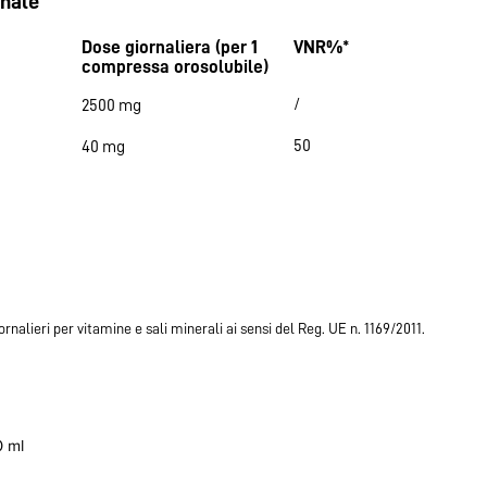
onale
Dose giornaliera (per 1
VNR%*
compressa orosolubile)
/
2500 mg
50
40 mg
giornalieri per vitamine e sali minerali ai sensi del Reg. UE n. 1169/2011.
0 ml