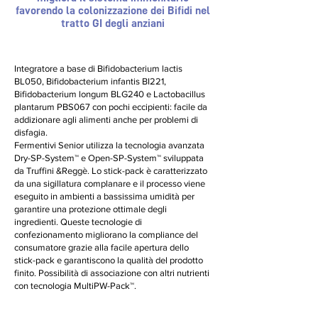
favorendo la colonizzazione dei Bifidi nel
tratto GI degli anziani
Integratore a base di Bifidobacterium lactis
BL050, Bifidobacterium infantis BI221,
Bifidobacterium longum BLG240 e Lactobacillus
plantarum PBS067 con pochi eccipienti: facile da
addizionare agli alimenti anche per problemi di
disfagia.
Fermentivi Senior utilizza la tecnologia avanzata
Dry-SP-System™ e Open-SP-System™ sviluppata
da Truffini &Reggè. Lo stick-pack è caratterizzato
da una sigillatura complanare e il processo viene
eseguito in ambienti a bassissima umidità per
garantire una protezione ottimale degli
ingredienti. Queste tecnologie di
confezionamento migliorano la compliance del
consumatore grazie alla facile apertura dello
stick-pack e garantiscono la qualità del prodotto
finito. Possibilità di associazione con altri nutrienti
con tecnologia MultiPW-Pack™.