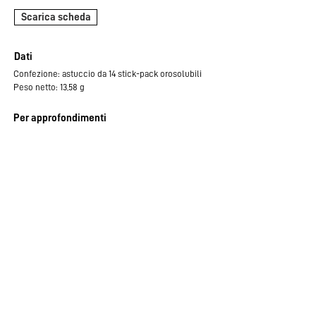
Scarica scheda
Dati
Confezione: astuccio da 14 stick-pack orosolubili
Peso netto: 13,58 g
Per approfondimenti
Mezzasalma V et al., A Randomized, Double-Blind,
PlaceboControlled Trial: The Efficacy of Multispecies
Probiotic Supplementation in Alleviating Symptoms of
Irritable Bowel Syndrome Associated with Constipation.
Biomed Res Int.
Etichetta
Ambientale
Astuc
cio:
CARTA